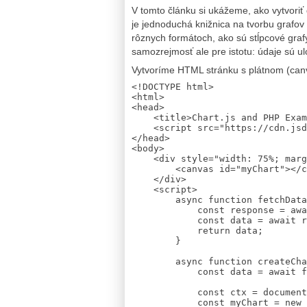
V tomto článku si ukážeme, ako vytvoriť
je jednoduchá knižnica na tvorbu grafov 
rôznych formátoch, ako sú stĺpcové grafy
samozrejmosť ale pre istotu: údaje sú
Vytvoríme HTML stránku s plátnom (canv
<!DOCTYPE html>

<html>

<head>

    <title>Chart.js and PHP Example</title>

    <script src="https://cdn.jsdelivr.net/npm/chart.js"></script>

</head>

<body>

    <div style="width: 75%; margin: auto;">

        <canvas id="myChart"></canvas>

    </div>

    <script>

        async function fetchData() {

            const response = await fetch('data.php');

            const data = await response.json();

            return data;

        }

        async function createChart() {

            const data = await fetchData();

            const ctx = document.getElementById('myChart').getContext('2d');

            const myChart = new Chart(ctx, {
