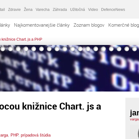
tail
Zdravie
Žena
Varecha
Záhrada
Užitočná
Video
DefenceNews
lánky
Najkomentovanejšie články
Zoznam blogov
Komerčné blog
knižnice Chart. js a PHP
cou knižnice Chart. js a
ja
varga
varga
,
PHP
,
prípadová štúdia