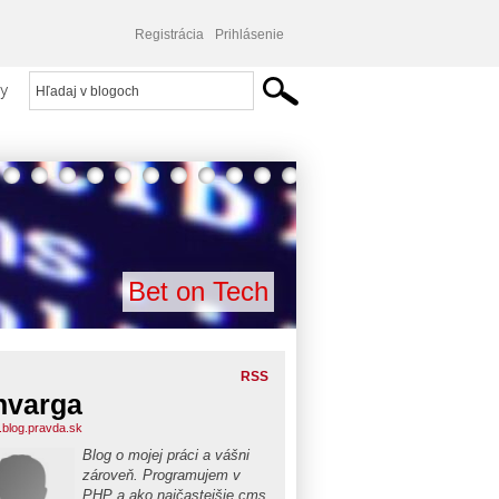
Registrácia
Prihlásenie
y
Bet on Tech
RSS
nvarga
.blog.pravda.sk
Blog o mojej práci a vášni
zároveň. Programujem v
PHP a ako najčastejšie cms