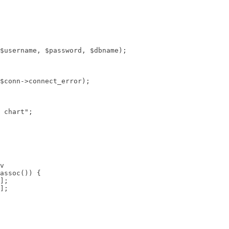
$username, $password, $dbname);

 chart";
