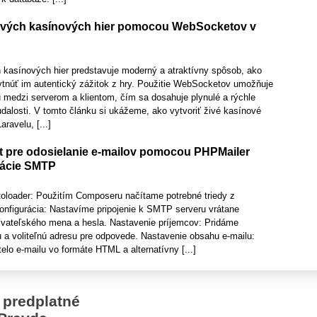
živých kasínových hier pomocou WebSocketov v
 kasínových hier predstavuje moderný a atraktívny spôsob, ako
ytnúť im autentický zážitok z hry. Použitie WebSocketov umožňuje
u medzi serverom a klientom, čím sa dosahuje plynulé a rýchle
dalosti. V tomto článku si ukážeme, ako vytvoriť živé kasínové
avelu, [...]
t pre odosielanie e-mailov pomocou PHPMailer
rácie SMTP
toloader: Použitím Composeru načítame potrebné triedy z
figurácia: Nastavíme pripojenie k SMTP serveru vrátane
užívateľského mena a hesla. Nastavenie príjemcov: Pridáme
u a voliteľnú adresu pre odpovede. Nastavenie obsahu e-mailu:
elo e-mailu vo formáte HTML a alternatívny [...]
 predplatné