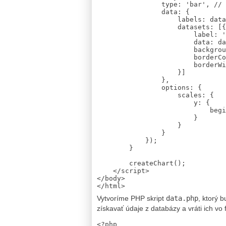
                type: 'bar', // typ grafu

                data: {

                    labels: data.labels,

                    datasets: [{

                        label: 'Sample Data',

                        data: data.values,

                        backgroundColor: 'rgba(54, 162, 235, 0.2)',

                        borderColor: 'rgba(54, 162, 235, 1)',

                        borderWidth: 1

                    }]

                },

                options: {

                    scales: {

                        y: {

                            beginAtZero: true

                        }

                    }

                }

            });

        }

        createChart();

    </script>

</body>

Vytvoríme PHP skript
data.php
, ktorý 
získavať údaje z databázy a vráti ich v
<?php
