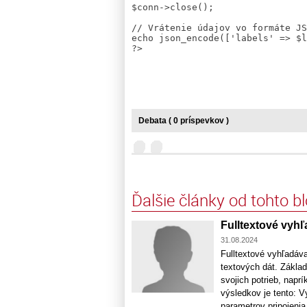
$conn->close();

// Vrátenie údajov vo formáte JS
echo json_encode(['labels' => $l
Debata ( 0 príspevkov )
Ďalšie články od tohto b
Fulltextové vyh
31.08.2024
Fulltextové vyhľadáv
textových dát. Základ
svojich potrieb, naprí
výsledkov je tento: V
parametrov pripojenia 