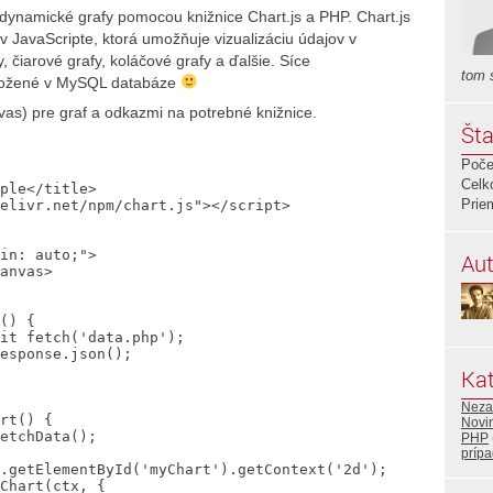
 dynamické grafy pomocou knižnice Chart.js a PHP. Chart.js
v JavaScripte, ktorá umožňuje vizualizáciu údajov v
, čiarové grafy, koláčové grafy a ďalšie. Síce
tom 
 uložené v MySQL databáze
as) pre graf a odkazmi na potrebné knižnice.
Šta
Poče
Celk
Prie
Aut
Kat
Neza
Novi
PHP
prípa