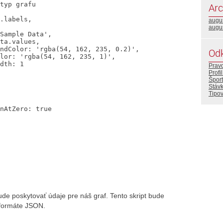
Arc
augu
augu
Od
Prav
Profi
Šport
Stáv
Tipo
bude poskytovať údaje pre náš graf. Tento skript bude
o formáte JSON.