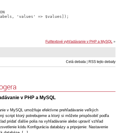
ON

abels, 'values' => $values]);

Fulltextové vyhľadávanie v PHP a MySQL
»
Celá debata
|
RSS tejto debaty
logera
ľadávanie v PHP a MySQL
anie v MySQL umožňuje efektívne prehľadávanie veľkých
ný script ktorý potrebujeme a ktorý si môžete prispôsobiť podľa
klad pridať ďalšie polia na vyhľadávanie alebo upraviť vzhľad
ysvetlenie kódu Konfigurácia databázy a pripojenie: Nastavenie
k databáze. [...]