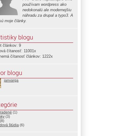
používam wordpress ako
nedokonalú ale modernejšiu
náhradu za drupal a typo3. A
sú moje články.
tistiky blogu
t článkov: 9
ová čítanosť: 11001x
merná čítanosť článkov: 1222x
or blogu
janvarga
egórie
radené
(1)
nky
(3)
(8)
dová štúdia
(6)