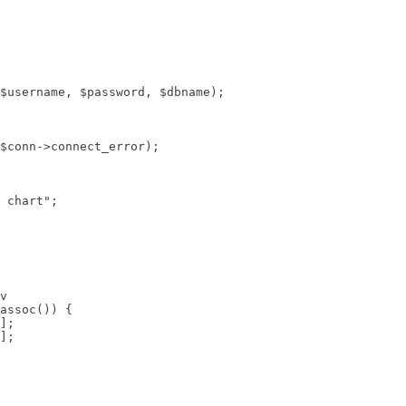
$username, $password, $dbname);

 chart";
