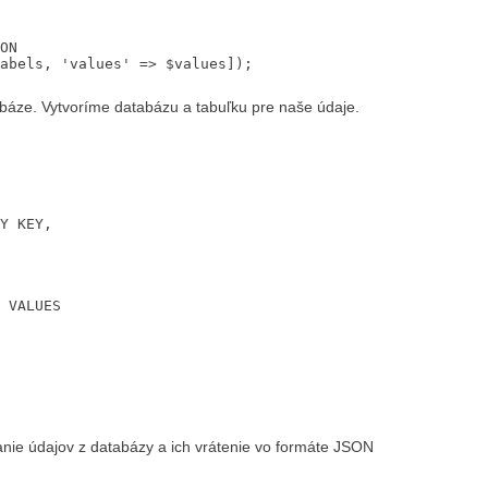
ON

abels, 'values' => $values]);

áze. Vytvoríme databázu a tabuľku pre naše údaje.
 VALUES

anie údajov z databázy a ich vrátenie vo formáte JSON