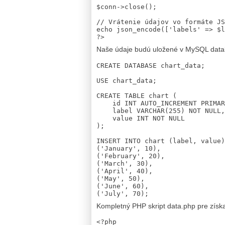
$conn->close();

// Vrátenie údajov vo formáte JS
echo json_encode(['labels' => $l
Naše údaje budú uložené v MySQL datab
CREATE DATABASE chart_data;

USE chart_data;

CREATE TABLE chart (

    id INT AUTO_INCREMENT PRIMARY KEY,

    label VARCHAR(255) NOT NULL,

    value INT NOT NULL

);

INSERT INTO chart (label, value)
('January', 10),

('February', 20),

('March', 30),

('April', 40),

('May', 50),

('June', 60),

Kompletný PHP skript data.php pre získ
<?php
