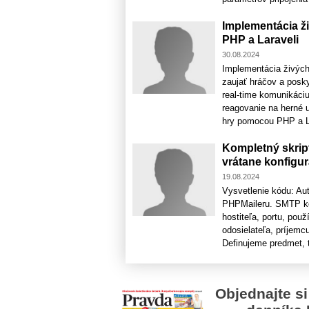
Implementácia 
PHP a Laraveli
30.08.2024
Implementácia živých
zaujať hráčov a posk
real-time komunikáci
reagovanie na herné u
hry pomocou PHP a Lar
Kompletný skrip
vrátane konfigu
19.08.2024
Vysvetlenie kódu: Au
PHPMaileru. SMTP kon
hostiteľa, portu, po
odosielateľa, príjemc
Definujeme predmet, t
Objednajte si