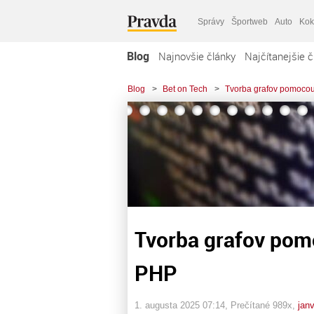
Správy
Športweb
Auto
Kok
Blog
Najnovšie články
Najčítanejšie č
Blog
>
Bet on Tech
>
Tvorba grafov pomocou 
Tvorba grafov pomo
PHP
1. augusta 2025 07:14
, Prečítané 989x,
jan