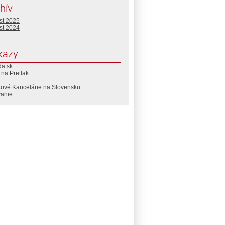
hív
st 2025
st 2024
kazy
da.sk
l na Pretlak
kové Kancelárie na Slovensku
vanie