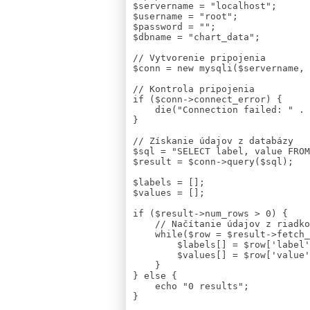
$servername = "localhost";

$username = "root";

$password = "";

$dbname = "chart_data";

// Vytvorenie pripojenia

$conn = new mysqli($servername, 
// Kontrola pripojenia

if ($conn->connect_error) {

    die("Connection failed: " . $conn->connect_error);

}

// Získanie údajov z databázy

$sql = "SELECT label, value FROM
$result = $conn->query($sql);

$labels = [];

$values = [];

if ($result->num_rows > 0) {

    // Načítanie údajov z riadkov

    while($row = $result->fetch_assoc()) {

        $labels[] = $row['label'];

        $values[] = $row['value'];

    }

} else {

    echo "0 results";

}
