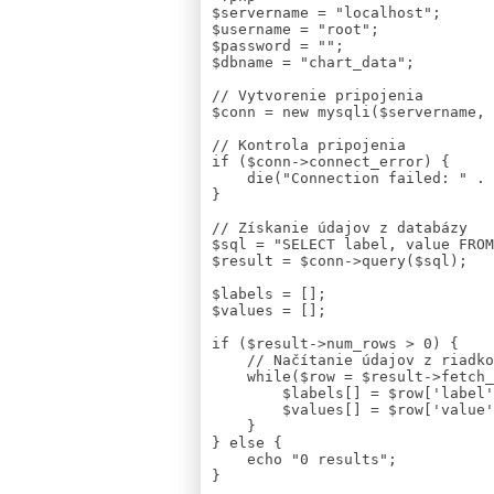
$servername = "localhost";

$username = "root";

$password = "";

$dbname = "chart_data";

// Vytvorenie pripojenia

$conn = new mysqli($servername, 
// Kontrola pripojenia

if ($conn->connect_error) {

    die("Connection failed: " . $conn->connect_error);

}

// Získanie údajov z databázy

$sql = "SELECT label, value FROM
$result = $conn->query($sql);

$labels = [];

$values = [];

if ($result->num_rows > 0) {

    // Načítanie údajov z riadkov

    while($row = $result->fetch_assoc()) {

        $labels[] = $row['label'];

        $values[] = $row['value'];

    }

} else {

    echo "0 results";

}
